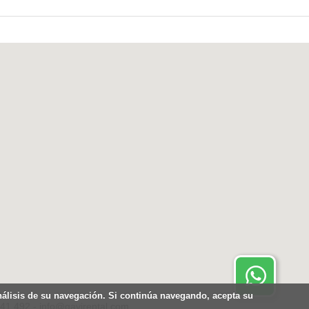
Contactar por Whatsapp.
Disponible 24 horas
análisis de su navegación. Si continúa navegando, acepta su
441.492 - info@gavirental.com