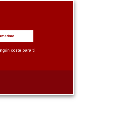
llamadme
ingún coste para ti