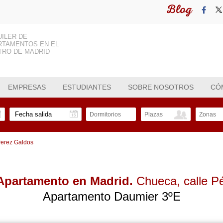
Blog
UILER DE
RTAMENTOS EN EL
TRO DE MADRID
EMPRESAS
ESTUDIANTES
SOBRE NOSOTROS
CÓ
Dormitorios
Plazas
Zonas
 Perez Galdos
 Apartamento en Madrid.
Chueca
, calle 
Apartamento Daumier 3ºE