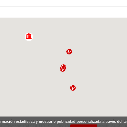
ormación estadística y mostrarle publicidad personalizada a través del 
) - Teléfono:+34.914.119.192 - Fax:+34.914.119.207 - Movil:+34.650.