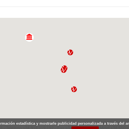
ormación estadística y mostrarle publicidad personalizada a través del 
) - Teléfono:+34.914.119.192 - Fax:+34.914.119.207 - Movil:+34.650.