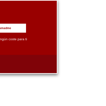
llamadme
ingún coste para ti