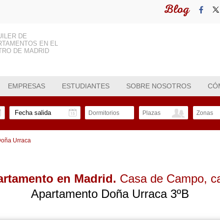
Blog
UILER DE
RTAMENTOS EN EL
TRO DE MADRID
EMPRESAS
ESTUDIANTES
SOBRE NOSOTROS
CÓ
Dormitorios
Plazas
Zonas
 Doña Urraca
partamento en Madrid.
Casa de Campo
, c
Apartamento Doña Urraca 3ºB