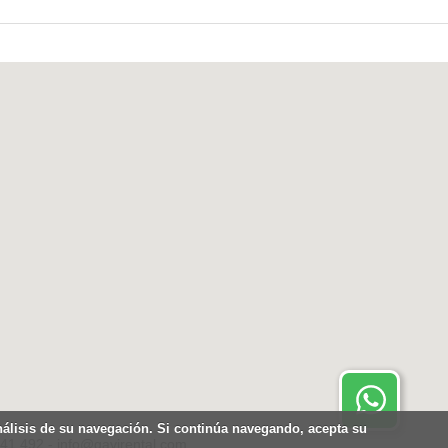
Contactar por Whatsapp.
Disponible 24 horas
análisis de su navegación. Si continúa navegando, acepta su
441.492 - info@gavirental.com