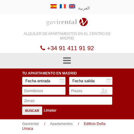
العربية
ALQUILER DE
APARTAMENTOS EN EL
CENTRO DE
MADRID
+34 91 411 91 92
TU APARTAMENTO
EN MADRID
Dormitorios
Plazas
Zonas
Limpiar
BUSCAR
Gavirental
Apartamentos
Edificio Doña
Urraca