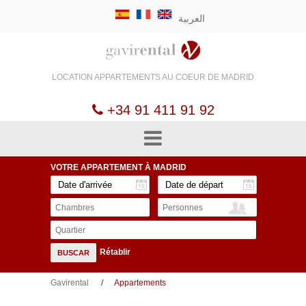
العربية
LOCATION APPARTEMENTS
AU COEUR DE
MADRID
+34 91 411 91 92
VOTRE APPARTEMENT
À MADRID
Chambres
Personnes
Quartier
Rétablir
BUSCAR
Gavirental
Appartements