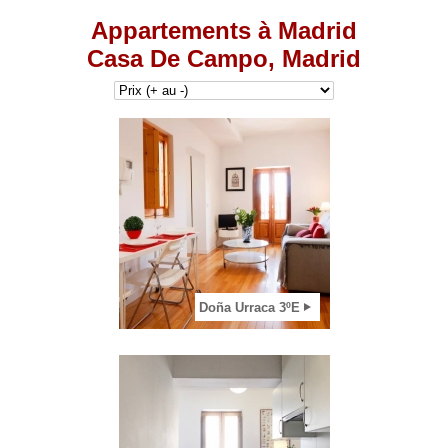
Appartements à Madrid
Casa De Campo, Madrid
2
Voir appartement
Doña Urraca 3ºE