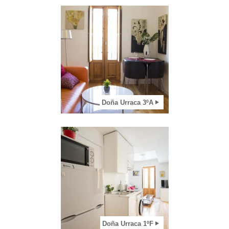
2
Voir appartement
Doña Urraca 3ºA
2
Voir appartement
Doña Urraca 1ºF