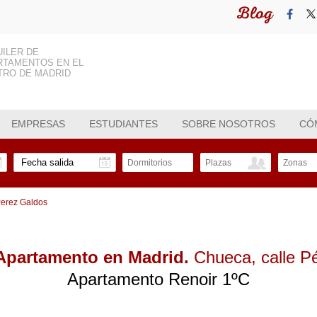
Blog
UILER DE
RTAMENTOS EN EL
TRO DE MADRID
EMPRESAS
ESTUDIANTES
SOBRE NOSOTROS
CÓ
Dormitorios
Plazas
Zonas
 Perez Galdos
 Apartamento en Madrid.
Chueca
, calle 
Apartamento Renoir 1ºC