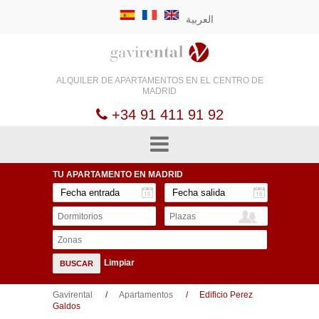
العربية
ALQUILER DE
APARTAMENTOS EN EL
CENTRO DE
MADRID
+34 91 411 91 92
TU APARTAMENTO
EN MADRID
Dormitorios
Plazas
Zonas
Limpiar
BUSCAR
Gavirental
Apartamentos
Edificio Perez
Galdos