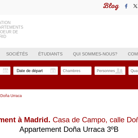
Blog
ATION
ARTEMENTS
COEUR DE
RID
SOCIÉTÉS
ÉTUDIANTS
QUI SOMMES-NOUS?
COM
Chambres
Personnes
Quar
 Doña Urraca
ment à Madrid.
Casa de Campo
, calle D
Appartement Doña Urraca 3ºB