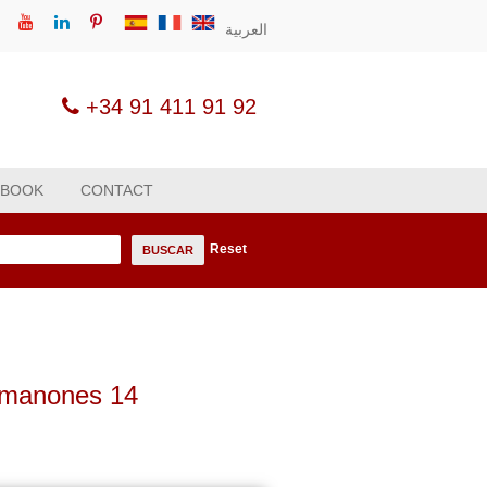
العربية
+34 91 411 91 92
 BOOK
CONTACT
Reset
n
BUSCAR
omanones 14