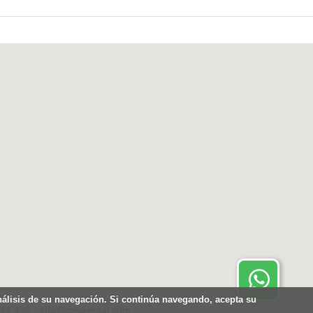
Contactar por Whatsapp.
Disponible 24 horas
análisis de su navegación. Si continúa navegando, acepta su
441.492 - info@gavirental.com