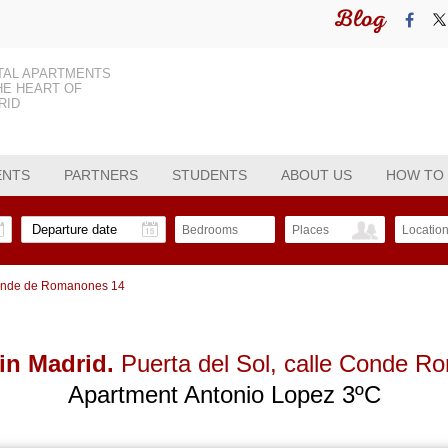
Blog
TAL APARTMENTS
HE HEART OF
RID
ENTS
PARTNERS
STUDENTS
ABOUT US
HOW TO
Bedrooms
Places
Locatio
onde de Romanones 14
in Madrid.
Puerta del Sol
, calle Conde R
Apartment Antonio Lopez 3ºC