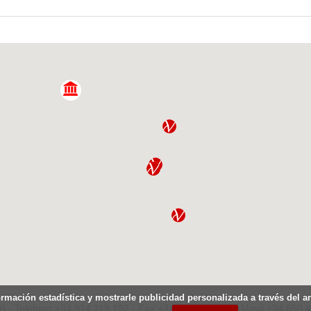
ormación estadística y mostrarle publicidad personalizada a través del 
) - Teléfono:+34.914.119.192 - Fax:+34.914.119.207 - Movil:+34.650.