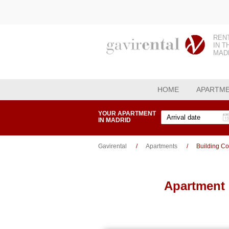
REN
IN T
MAD
HOME
APARTM
YOUR APARTMENT
IN MADRID
Gavirental
Apartments
Building C
Apartment 