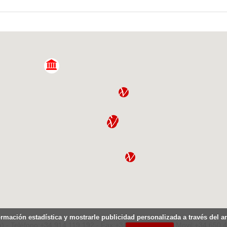
ormación estadística y mostrarle publicidad personalizada a través del 
) - Teléfono:+34.914.119.192 - Fax:+34.914.119.207 - Movil:+34.650.