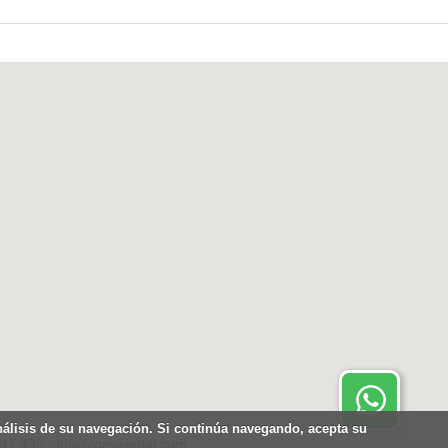
Contactar por Whatsapp.
Disponible 24 horas
análisis de su navegación. Si continúa navegando, acepta su
441.492 - info@gavirental.com