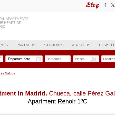
Blog
TAL APARTMENTS
HE HEART OF
RID
ENTS
PARTNERS
STUDENTS
ABOUT US
HOW TO
Bedrooms
Places
Locatio
rez Galdos
tment in Madrid.
Chueca
, calle Pérez Ga
Apartment Renoir 1ºC