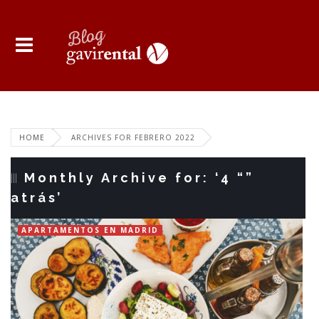
HOME
ARCHIVES FOR FEBRERO 2022
Monthly Archive for: ‘4 “”
atrás’
APARTAMENTOS EN MADRID