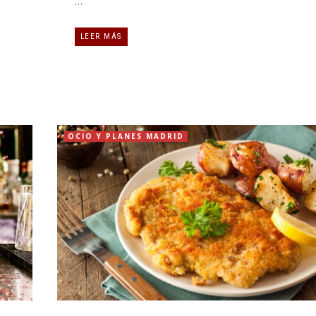
…
LEER MÁS
OCIO Y PLANES MADRID