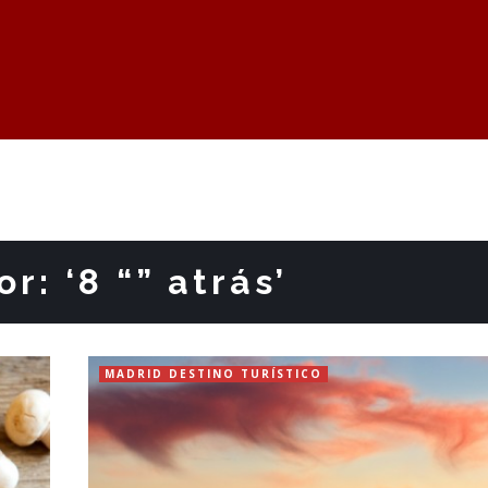
r: ‘8 “” atrás’
MADRID DESTINO TURÍSTICO