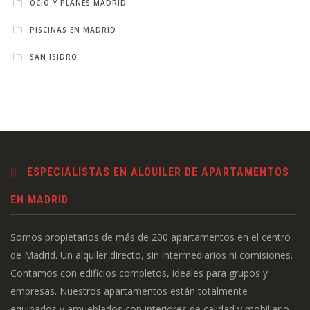
OCIO Y PLANES MADRID
PISCINAS EN MADRID
SAN ISIDRO
ESPECIALISTAS EN ALQUILER DE APARTAMENTOS
EN MADRID
Somos propietarios de más de 200 apartamentos en el centro
de Madrid. Un alquiler directo, sin intermediarios ni comisiones.
Contamos con edificios completos, ideales para grupos y
empresas. Nuestros apartamentos están totalmente
equipados y amueblados con interiores de calidad y mobiliario