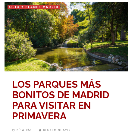
OCIO Y PLANES MADRID
LOS PARQUES MÁS
BONITOS DE MADRID
PARA VISITAR EN
PRIMAVERA
2 “” ATRÁS
BLGADMINGAVIR