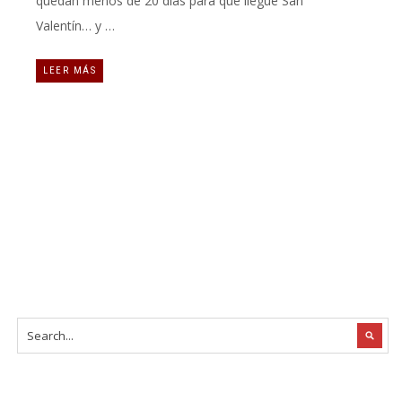
quedan menos de 20 días para que llegue San
Valentín… y …
LEER MÁS