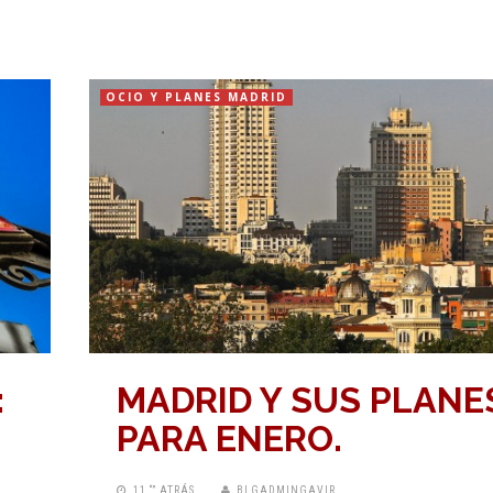
OCIO Y PLANES MADRID
:
MADRID Y SUS PLANE
PARA ENERO.
11 “” ATRÁS
BLGADMINGAVIR