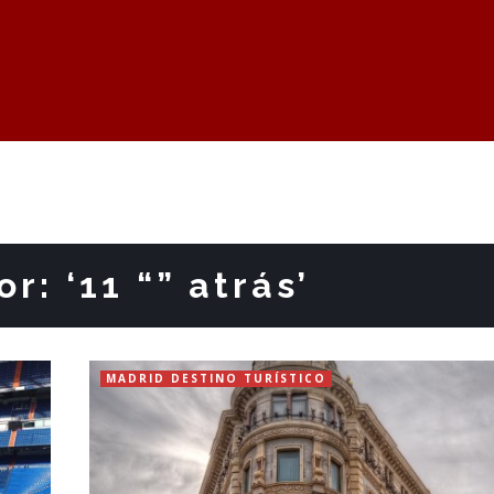
r: ‘11 “” atrás’
MADRID DESTINO TURÍSTICO