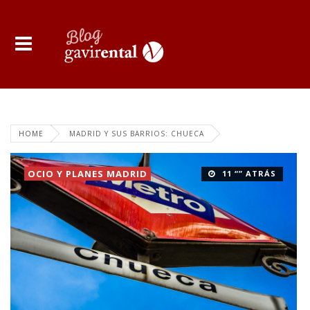
HOME
MADRID Y SUS BARRIOS: CHUECA
OCIO Y PLANES MADRID
11 “” ATRÁS