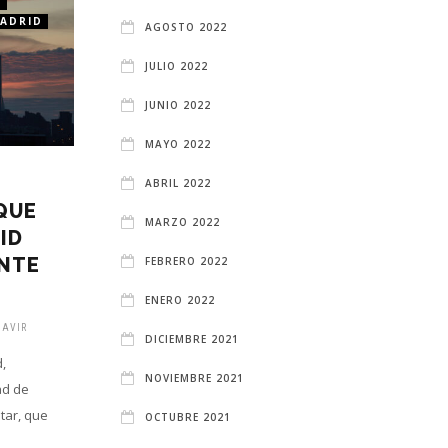
D
APARTAMENTOS EN MADRID
MADRID
AGOSTO 2022
JULIO 2022
JUNIO 2022
MAYO 2022
10 PLANES
ABRIL 2022
QUE
ROMÁNTICOS EN
MARZO 2022
ID
MADRID PARA
ENTE
SORPRENDER A TU
FEBRERO 2022
PAREJA ESTE SAN
ENERO 2022
VALENTÍN
AVIR
DICIEMBRE 2021
1 YEAR ATRÁS
BLGADMINGAVIR
,
NOVIEMBRE 2021
ad de
Madrid es una ciudad con infinitas
itar, que
posibilidades para una cita especial.
OCTUBRE 2021
Ya sea que busques un plan tranquilo,