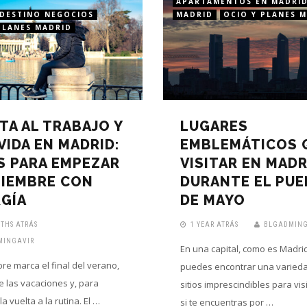
APARTAMENTOS EN MADRI
DESTINO NEGOCIOS
MADRID
OCIO Y PLANES 
PLANES MADRID
TA AL TRABAJO Y
LUGARES
 VIDA EN MADRID:
EMBLEMÁTICOS 
S PARA EMPEZAR
VISITAR EN MADR
TIEMBRE CON
DURANTE EL PU
GÍA
DE MAYO
THS ATRÁS
1 YEAR ATRÁS
BLGADMING
MINGAVIR
En una capital, como es Madrid
re marca el final del verano,
puedes encontrar una varied
de las vacaciones y, para
sitios imprescindibles para vis
a vuelta a la rutina. El …
si te encuentras por …