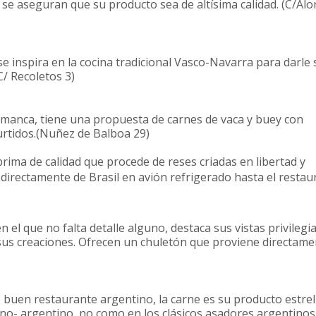
l, se aseguran que su producto sea de altísima calidad. (C/A
se inspira en la cocina tradicional Vasco-Navarra para darle
C/ Recoletos 3)
lamanca, tiene una propuesta de carnes de vaca y buey con
rtidos.(Nuñez de Balboa 29)
prima de calidad que procede de reses criadas en libertad y
directamente de Brasil en avión refrigerado hasta el restau
l que no falta detalle alguno, destaca sus vistas privilegi
sus creaciones. Ofrecen un chuletón que proviene directame
 buen restaurante argentino, la carne es su producto estrel
ano- argentino, no como en los clásicos asadores argentinos 