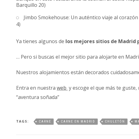
Barquillo 20)
Jimbo Smokehouse: Un auténtico viaje al corazón 
4)
Ya tienes algunos de
los mejores sitios de Madrid 
… Pero si buscas el mejor sitio para alojarte en Mad
Nuestros alojamientos están decorados cuidadosame
Entra en nuestra
web
y escoge el que más te guste, 
“aventura soñada”
TAGS:
CARNE
CARNE EN MADRID
CHULETÓN
M