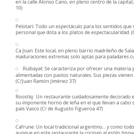
en la calle Alonso Cano, en pleno centro de la capita
10)
Pelotari: Todo un espectáculo para los sentidos que 
personal que dota a los platos de espectacularidad. (
Ca Joan: Este local, en pleno barrio madrileño de Sa
maduraciones extremas solo aptas para paladares cu
Ruibayat: Se caracteriza por ofrecer una materia 
alimentadas con pastos naturales. Sus piezas vienen 
(C/Juan Ramón Jiménez 37)
Roostiq: Un restaurante cuidadosamente decorado en e
su imponente horno de leña en el que llevan a cabo 
país Vasco (C/ de Augusto Figueroa 47)
Cafrune: Un local tradicional argentino… y como todo
aunque en este restaurante la cocinan al estilo hisp