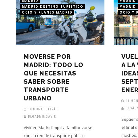
MADRID
MADRID
MADRID DESTINO TURÍSTICO
MADRID 
OCIO Y PLANES MADRID
OCIO Y 
MOVERSE POR
VUEL
MADRID: TODO LO
A LA
QUE NECESITAS
IDEA
SABER SOBRE
SEP
TRANSPORTE
ENER
URBANO
11 MON
BLGAD
10 MONTHS ATRÁS
BLGADMINGAVIR
Septiemb
el final 
Vivir en Madrid implica familiarizarse
muchos, l
con su red de transporte público