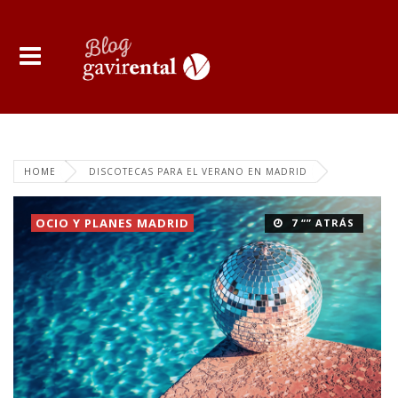
HOME
DISCOTECAS PARA EL VERANO EN MADRID
OCIO Y PLANES MADRID
7 “” ATRÁS