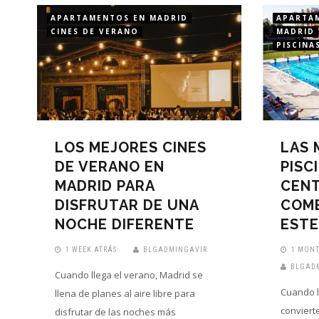
APARTAMENTOS EN MADRID
APARTA
CINES DE VERANO
MADRID
PISCINA
LOS MEJORES CINES
LAS 
DE VERANO EN
PISC
MADRID PARA
CENT
DISFRUTAR DE UNA
COMB
NOCHE DIFERENTE
ESTE
1 WEEK ATRÁS
BLGADMINGAVIR
1 MONT
BLGAD
Cuando llega el verano, Madrid se
Cuando l
llena de planes al aire libre para
conviert
disfrutar de las noches más