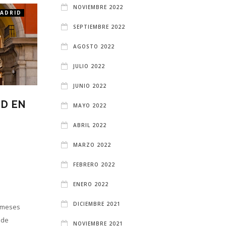
NOVIEMBRE 2022
MADRID
BARES CLANDESTINOS
MADRID
OCIO Y PLANES MADRID
SEPTIEMBRE 2022
AGOSTO 2022
JULIO 2022
JUNIO 2022
ID EN
BARES CLANDESTINOS
MAYO 2022
EN MADRID: LOS
ABRIL 2022
SECRETOS MEJOR
GUARDADOS DE LA
MARZO 2022
NOCHE
FEBRERO 2022
4 MONTHS ATRÁS
ENERO 2022
BLGADMINGAVIR
DICIEMBRE 2021
s meses
La vida nocturna de Madrid nunca deja
 de
de sorprender. Más allá de las
NOVIEMBRE 2021