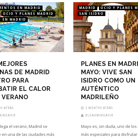
MENTOS EN MADRID
MADRID
OCIO Y PLANES 
OCIO Y PLANES MADRID
SAN ISIDRO
S EN MADRID
MEJORES
PLANES EN MADR
INAS DE MADRID
MAYO: VIVE SAN
RO PARA
ISIDRO COMO UN
ATIR EL CALOR
AUTÉNTICO
 VERANO
MADRILEÑO
H ATRÁS
2 MONTHS ATRÁS
MINGAVIR
BLGADMINGAVIR
lega el verano, Madrid se
Mayo es, sin duda, uno de lo
e en una de las ciudades más
más especiales para disfrutar