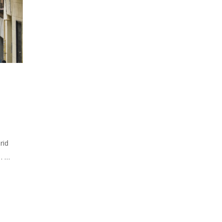
rid
… …