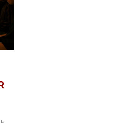
R
 la