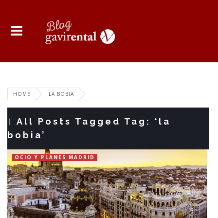
HOME
LA BOBIA
All Posts Tagged Tag: ‘la
bobia’
OCIO Y PLANES MADRID