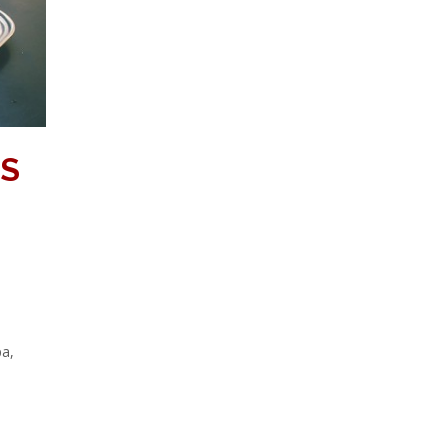
ES
pa,