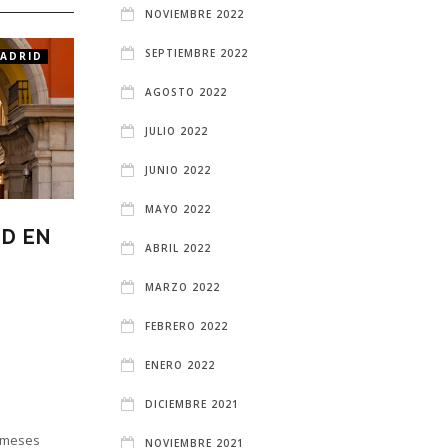
NOVIEMBRE 2022
SEPTIEMBRE 2022
MADRID
BARES CLANDESTINOS
MADRID
OCIO Y PLANES MADRID
AGOSTO 2022
JULIO 2022
JUNIO 2022
MAYO 2022
ID EN
BARES CLANDESTINOS
ABRIL 2022
EN MADRID: LOS
SECRETOS MEJOR
MARZO 2022
GUARDADOS DE LA
FEBRERO 2022
NOCHE
ENERO 2022
4 MONTHS ATRÁS
DICIEMBRE 2021
BLGADMINGAVIR
s meses
La vida nocturna de Madrid nunca deja
NOVIEMBRE 2021