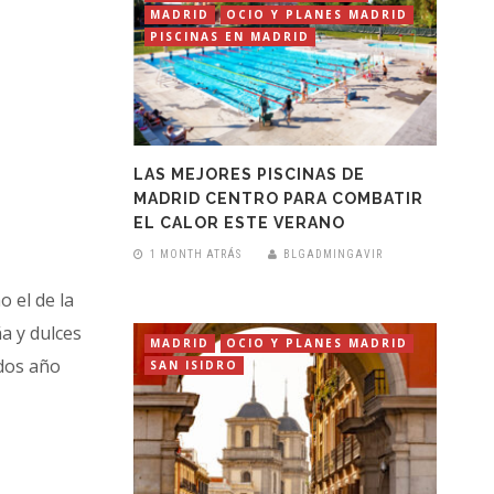
MADRID
OCIO Y PLANES MADRID
PISCINAS EN MADRID
LAS MEJORES PISCINAS DE
MADRID CENTRO PARA COMBATIR
EL CALOR ESTE VERANO
1 MONTH ATRÁS
BLGADMINGAVIR
 el de la
a y dulces
MADRID
OCIO Y PLANES MADRID
odos año
SAN ISIDRO