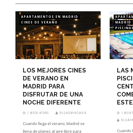
APARTAMENTOS EN MADRID
APARTA
CINES DE VERANO
MADRID
PISCINA
LOS MEJORES CINES
LAS 
DE VERANO EN
PISC
MADRID PARA
CENT
DISFRUTAR DE UNA
COMB
NOCHE DIFERENTE
ESTE
1 WEEK ATRÁS
BLGADMINGAVIR
1 MONT
BLGAD
Cuando llega el verano, Madrid se
Cuando l
llena de planes al aire libre para