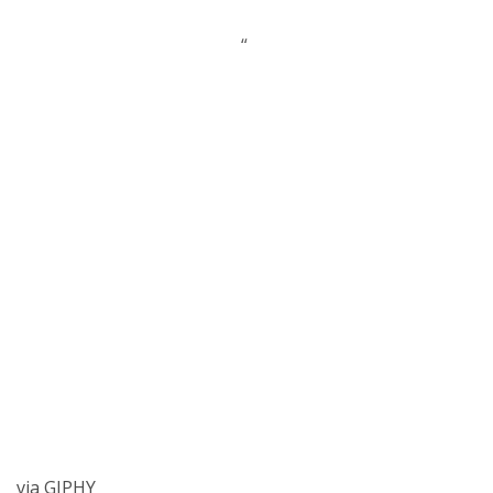
“
via GIPHY