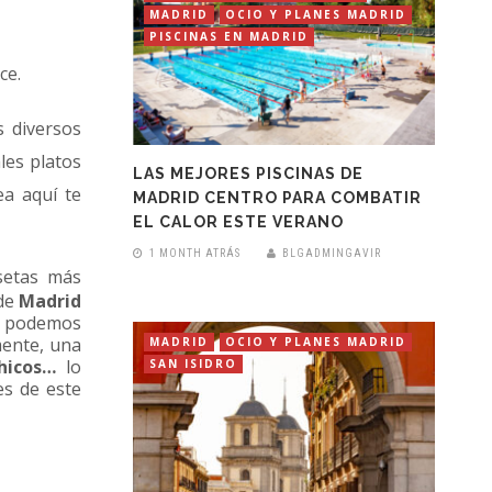
MADRID
OCIO Y PLANES MADRID
PISCINAS EN MADRID
ce.
s diversos
les platos
LAS MEJORES PISCINAS DE
a aquí te
MADRID CENTRO PARA COMBATIR
EL CALOR ESTE VERANO
1 MONTH ATRÁS
BLGADMINGAVIR
setas más
 de
Madrid
lí podemos
mente, una
MADRID
OCIO Y PLANES MADRID
hicos…
lo
SAN ISIDRO
s de este