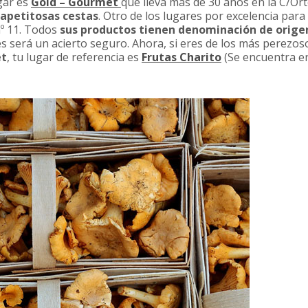
gar es
Gold – Gourmet
que lleva más de 30 años en la C/Or
 apetitosas cestas
. Otro de los lugares por excelencia par
º 11. Todos
sus productos tienen denominación de orige
 será un acierto seguro. Ahora, si eres de los más perezos
et
, tu lugar de referencia es
Frutas Charito
(Se encuentra en