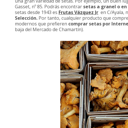
una gran variedad de setas. Por ejemplo, un buen lu
Gasset, nº 85. Podrás encontrar
setas a granel o en
setas desde 1943 es
Frutas Vázquez Jr
en C/Ayala, n
Selección.
Por tanto, cualquier producto que compres
modernos que prefieren
comprar setas por Intern
baja del Mercado de Chamartín).