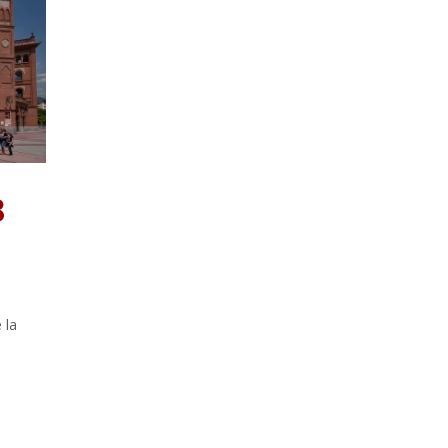
3
 la