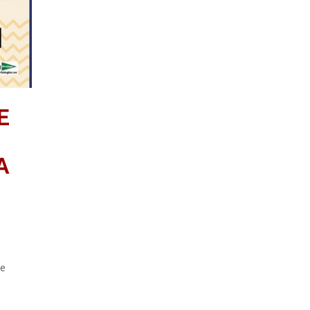
E
A
a
de