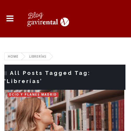
HOME
LIBRERÍAS
All Posts Tagged Tag:
‘Librerías’
OCIO Y PLANES MADRID