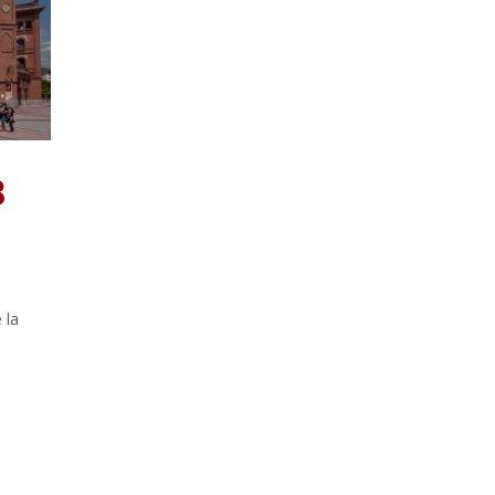
3
 la