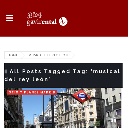
HOME
MUSICAL DEL REY LEÓN
All Posts Tagged Tag: ‘musical
del rey león’
OCIO Y PLANES MADRID