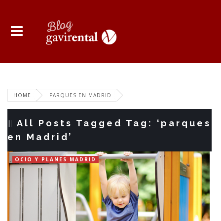
HOME
PARQUES EN MADRID
All Posts Tagged Tag: ‘parques
en Madrid’
OCIO Y PLANES MADRID