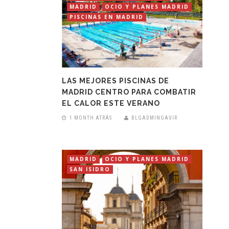
MADRID
OCIO Y PLANES MADRID
PISCINAS EN MADRID
LAS MEJORES PISCINAS DE
MADRID CENTRO PARA COMBATIR
EL CALOR ESTE VERANO
1 MONTH ATRÁS
BLGADMINGAVIR
MADRID
OCIO Y PLANES MADRID
SAN ISIDRO