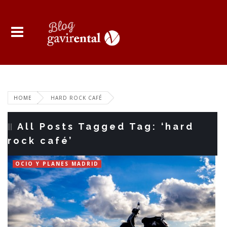
HOME
HARD ROCK CAFÉ
All Posts Tagged Tag: ‘hard
rock café’
OCIO Y PLANES MADRID