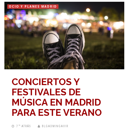
OCIO Y PLANES MADRID
CONCIERTOS Y
FESTIVALES DE
MÚSICA EN MADRID
PARA ESTE VERANO
7 “” ATRÁS
BLGADMINGAVIR