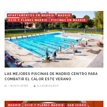
APARTAMENTOS EN MADRID
MADRID
OCIO Y PLANES MADRID
PISCINAS EN MADRID
LAS MEJORES PISCINAS DE MADRID CENTRO PARA
COMBATIR EL CALOR ESTE VERANO
1 MONTH ATRÁS
BLGADMINGAVIR
MADRID
OCIO Y PLANES MADRID
SAN ISIDRO