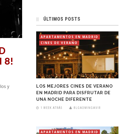
ÚLTIMOS POSTS
APARTAMENTOS EN MADRID
CINES DE VERANO
D
 8!
los y
LOS MEJORES CINES DE VERANO
EN MADRID PARA DISFRUTAR DE
UNA NOCHE DIFERENTE
1 WEEK ATRÁS
BLGADMINGAVIR
APARTAMENTOS EN MADRID