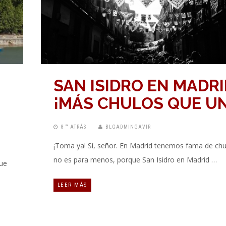
SAN ISIDRO EN MADRI
¡MÁS CHULOS QUE UN
8 “” ATRÁS
BLGADMINGAVIR
¡Toma ya! Sí, señor. En Madrid tenemos fama de chu
no es para menos, porque San Isidro en Madrid …
que
LEER MÁS