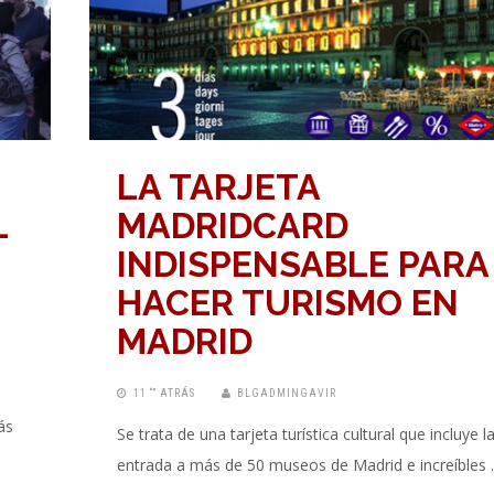
LA TARJETA
L
MADRIDCARD
INDISPENSABLE PARA
HACER TURISMO EN
MADRID
11 “” ATRÁS
BLGADMINGAVIR
ás
Se trata de una tarjeta turística cultural que incluye l
entrada a más de 50 museos de Madrid e increíbles