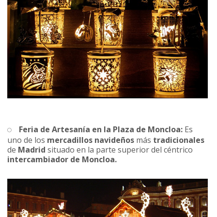
Feria de Artesanía en la Plaza de Moncloa:
Es
uno de los
mercadillos navideños
más
tradicionales
de
Madrid
situado en la parte superior del céntrico
intercambiador de Moncloa.