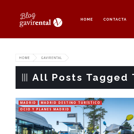
HOME
CONTACTA
HOME
GAVIRENTAL
All Posts Tagged 
MADRID
MADRID DESTINO TURÍSTICO
OCIO Y PLANES MADRID