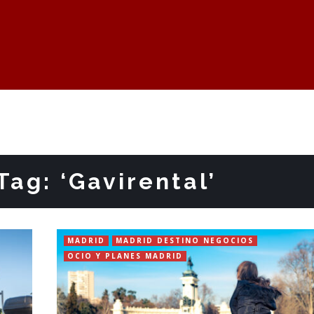
Tag: ‘Gavirental’
MADRID
MADRID DESTINO NEGOCIOS
OCIO Y PLANES MADRID