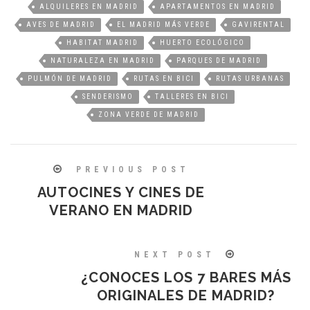
ALQUILERES EN MADRID
APARTAMENTOS EN MADRID
AVES DE MADRID
EL MADRID MÁS VERDE
GAVIRENTAL
HABITAT MADRID
HUERTO ECOLÓGICO
NATURALEZA EN MADRID
PARQUES DE MADRID
PULMÓN DE MADRID
RUTAS EN BICI
RUTAS URBANAS
SENDERISMO
TALLERES EN BICI
ZONA VERDE DE MADRID
PREVIOUS POST
AUTOCINES Y CINES DE
VERANO EN MADRID
NEXT POST
¿CONOCES LOS 7 BARES MÁS
ORIGINALES DE MADRID?