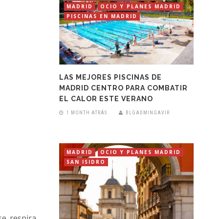
MADRID
OCIO Y PLANES MADRID
PISCINAS EN MADRID
LAS MEJORES PISCINAS DE
MADRID CENTRO PARA COMBATIR
EL CALOR ESTE VERANO
1 MONTH ATRÁS
BLGADMINGAVIR
MADRID
OCIO Y PLANES MADRID
SAN ISIDRO
e respira