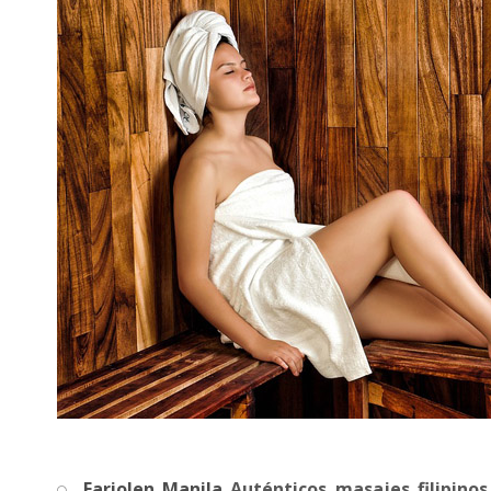
Fariolen
Manila
Auténticos masajes filipinos