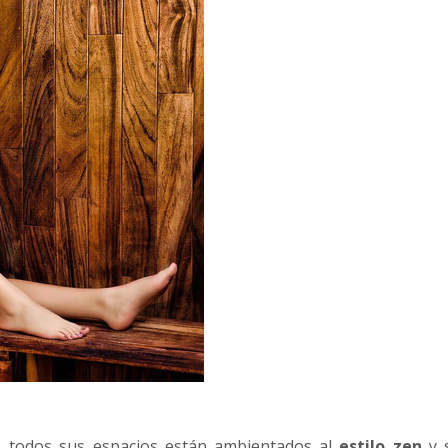
,
todos sus espacios están ambientados al
estilo zen
y s