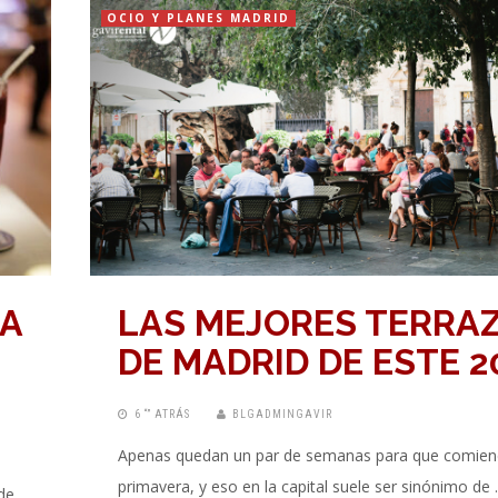
OCIO Y PLANES MADRID
NA
LAS MEJORES TERRA
DE MADRID DE ESTE 2
6 “” ATRÁS
BLGADMINGAVIR
Apenas quedan un par de semanas para que comien
primavera, y eso en la capital suele ser sinónimo de
de