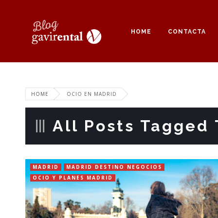
HOME
CONTACTA
HOME
OCIO EN MADRID
All Posts Tagged 
MADRID
MADRID DESTINO NEGOCIOS
OCIO Y PLANES MADRID