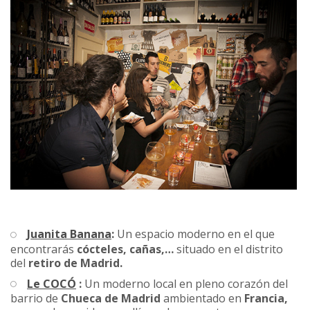
Juanita Banana
:
Un espacio moderno en el que
encontrarás
cócteles, cañas,…
situado en el distrito
del
retiro de Madrid.
Le COCÓ
:
Un moderno local en pleno corazón del
barrio de
Chueca de Madrid
ambientado en
Francia,