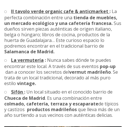
Il tavolo verde organic cafe & anticmarket
:
La
perfecta combinación entre una
tienda de muebles,
un mercado ecológico y una cafetería francesa.
Sus
dueños sirven piezas auténticas de origen italiano,
belga o húngaro; libros de cocina, productos de la
huerta de Guadalajara… Este curioso espacio lo
podremos encontrar en el tradicional barrio de
Salamanca de Madrid.
La vermutería
:
Nunca sabes dónde te puedes
encontrar este local. A través de sus eventos
pop-up
dan a conocer los secretos del
vermut madrileño
. Se
trata de un local tradicional, decorado al más puro
estilo
vintage.
Sifón
:
Un local situado en el conocido barrio de
Chueca de Madrid
. Es una combinación entre
colmado, cafetería, terraza y escaparate
de típicos
y castizos
productos madrileños
que lleva más de un
año surtiendo a sus vecinos con auténticas delicias.