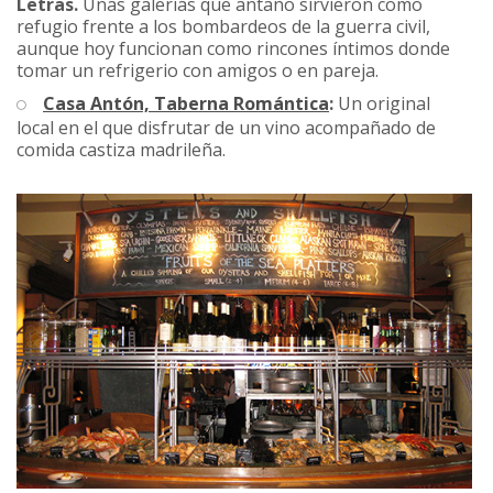
Letras.
Unas galerías que antaño sirvieron como
refugio frente a los bombardeos de la guerra civil,
aunque hoy funcionan como rincones íntimos donde
tomar un refrigerio con amigos o en pareja.
Casa Antón, Taberna Romántica
:
Un original
local en el que disfrutar de un vino acompañado de
comida castiza madrileña.