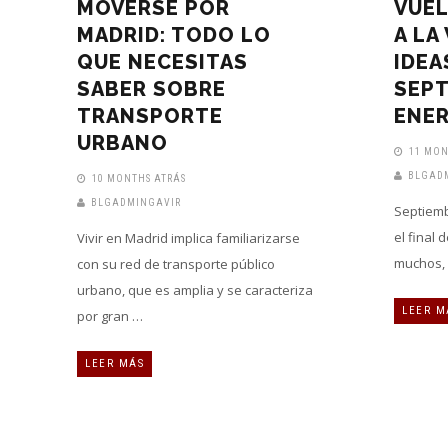
MOVERSE POR
VUEL
MADRID: TODO LO
A LA
QUE NECESITAS
IDEA
SABER SOBRE
SEP
TRANSPORTE
ENER
URBANO
11 MON
BLGAD
10 MONTHS ATRÁS
BLGADMINGAVIR
Septiemb
el final 
Vivir en Madrid implica familiarizarse
muchos, l
con su red de transporte público
urbano, que es amplia y se caracteriza
LEER M
por gran …
LEER MÁS