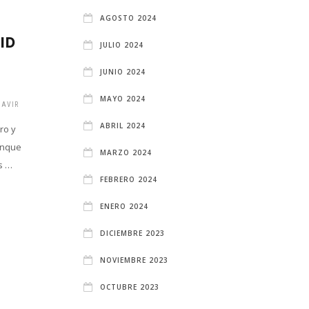
LUGARES
AGOSTO 2024
EMBLEMÁTICOS QUE
ID
VISITAR EN MADRID
JULIO 2024
DURANTE EL PUENTE
JUNIO 2024
DE MAYO
MAYO 2024
AVIR
1 YEAR ATRÁS
BLGADMINGAVIR
ABRIL 2024
ro y
En una capital, como es Madrid,
unque
puedes encontrar una variedad de
MARZO 2024
s …
sitios imprescindibles para visitar, que
FEBRERO 2024
si te encuentras por …
ENERO 2024
LEER MÁS
DICIEMBRE 2023
NOVIEMBRE 2023
OCTUBRE 2023