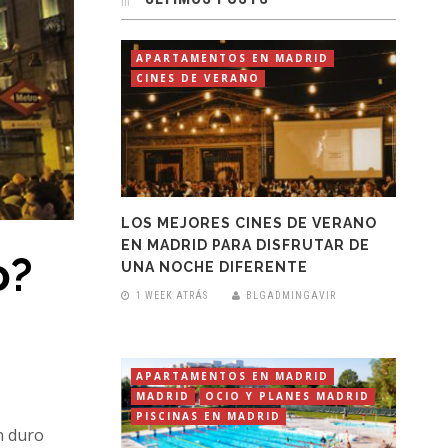
APARTAMENTOS EN MADRID
CINES DE VERANO
LOS MEJORES CINES DE VERANO
EN MADRID PARA DISFRUTAR DE
o?
UNA NOCHE DIFERENTE
1 WEEK ATRÁS
BLGADMINGAVIR
APARTAMENTOS EN MADRID
MADRID
OCIO Y PLANES MADRID
PISCINAS EN MADRID
n duro