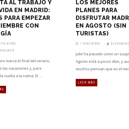
TA AL TRABAJO Y
LOS MEJORES
 VIDA EN MADRID:
PLANES PARA
S PARA EMPEZAR
DISFRUTAR MADR
TIEMBRE CON
EN AGOSTO (SIN
GÍA
TURISTAS)
THS ATRÁS
1 YEAR ATRÁS
BLGADMING
MINGAVIR
Julio ha pasado como un suspi
re marca el final del verano,
Agosto está a pocos días, y a
de las vacaciones y, para
muchos piensan que es el me
a vuelta a la rutina. El …
LEER MÁS
ÁS