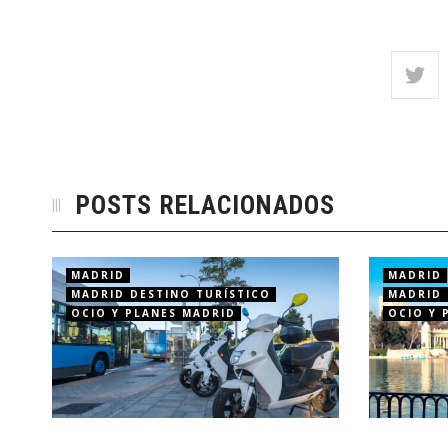
POSTS RELACIONADOS
MADRID
MADRID
MADRID DESTINO TURÍSTICO
MADRID 
OCIO Y PLANES MADRID
OCIO Y 