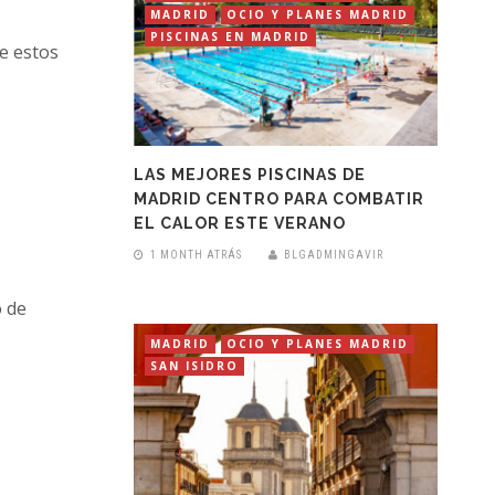
MADRID
OCIO Y PLANES MADRID
PISCINAS EN MADRID
te estos
LAS MEJORES PISCINAS DE
MADRID CENTRO PARA COMBATIR
EL CALOR ESTE VERANO
1 MONTH ATRÁS
BLGADMINGAVIR
o de
MADRID
OCIO Y PLANES MADRID
SAN ISIDRO