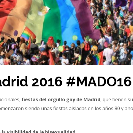
adrid 2016 #MADO16
acionales,
fiestas del orgullo gay de Madrid
, que tienen s
comenzaron siendo unas fiestas aisladas en los años 80 y ah
 la
visibilidad de la bisexualidad.