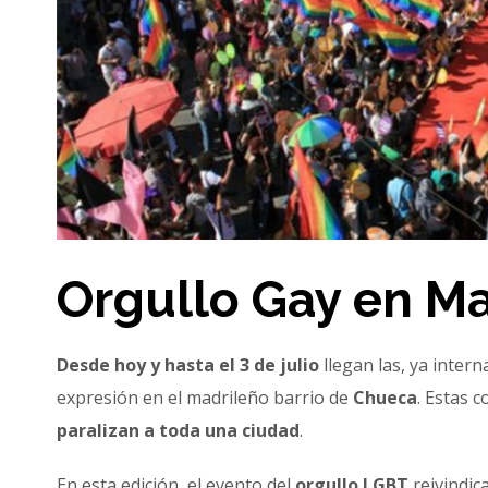
Orgullo Gay en M
Desde hoy y hasta el 3 de julio
llegan las, ya intern
expresión en el madrileño barrio de
Chueca
. Estas 
paralizan a toda una ciudad
.
En esta edición, el evento del
orgullo LGBT
reivindica