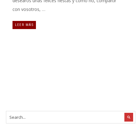
desearos unas felices fiestas y como no, compartir
con vosotros, …
LEER MÁS