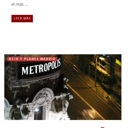
el más …
LEER MÁS
OCIO Y PLANES MADRID