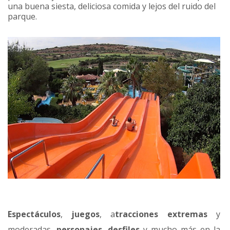
una buena siesta, deliciosa comida y lejos del ruido del
parque.
Espectáculos
,
juegos
, a
tracciones extremas
y
moderadas,
personajes
,
desfiles
y mucho más en la