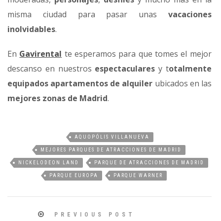
misma ciudad para pasar unas
vacaciones
inolvidables
.
En
Gavirental
te esperamos para que tomes el mejor
descanso en nuestros
espectaculares
y t
otalmente
equipados apartamentos de alquiler
ubicados en las
mejores zonas de Madrid
.
AQUOPÓLIS VILLANUEVA
MEJORES PARQUES DE ATRACCIONES DE MADRID
NICKELODEON LAND
PARQUE DE ATRACCIONES DE MADRID
PARQUE EUROPA
PARQUE WARNER
PREVIOUS POST