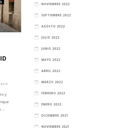
CO
NOVIEMBRE 2022
SEPTIEMBRE 2022
AGOSTO 2022
JULIO 2022
LUGARES
JUNIO 2022
EMBLEMÁTICOS QUE
ID
VISITAR EN MADRID
MAYO 2022
DURANTE EL PUENTE
ABRIL 2022
DE MAYO
MARZO 2022
AVIR
1 YEAR ATRÁS
BLGADMINGAVIR
FEBRERO 2022
ro y
En una capital, como es Madrid,
unque
puedes encontrar una variedad de
ENERO 2022
s …
sitios imprescindibles para visitar, que
DICIEMBRE 2021
si te encuentras por …
NOVIEMBRE 2021