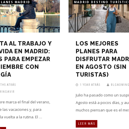
PLANES MADRID
MADRID DESTINO TURÍSTI
TA AL TRABAJO Y
LOS MEJORES
 VIDA EN MADRID:
PLANES PARA
S PARA EMPEZAR
DISFRUTAR MADR
TIEMBRE CON
EN AGOSTO (SIN
GÍA
TURISTAS)
THS ATRÁS
1 YEAR ATRÁS
BLGADMING
MINGAVIR
Julio ha pasado como un suspi
re marca el final del verano,
Agosto está a pocos días, y a
de las vacaciones y, para
muchos piensan que es el me
a vuelta a la rutina. El …
LEER MÁS