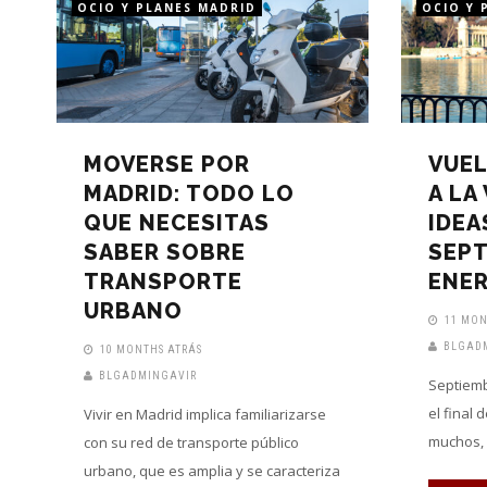
OCIO Y PLANES MADRID
OCIO Y 
MOVERSE POR
VUEL
MADRID: TODO LO
A LA
QUE NECESITAS
IDEA
SABER SOBRE
SEP
TRANSPORTE
ENER
URBANO
11 MON
BLGAD
10 MONTHS ATRÁS
BLGADMINGAVIR
Septiemb
el final 
Vivir en Madrid implica familiarizarse
muchos, l
con su red de transporte público
urbano, que es amplia y se caracteriza