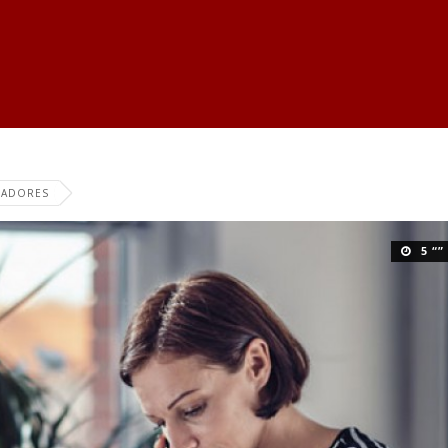
AJADORES
5 “