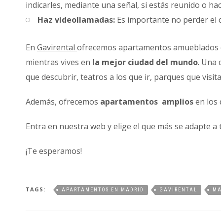
indicarles, mediante una señal, si estás reunido o h
Haz videollamadas:
Es importante no perder el c
En
Gavirental
ofrecemos apartamentos amueblados c
mientras vives en
la mejor ciudad del mundo
. Una 
que descubrir, teatros a los que ir, parques que vis
Además, ofrecemos
apartamentos amplios
en los 
Entra en nuestra
web
y elige el que más se adapte a ti
¡Te esperamos!
TAGS:
APARTAMENTOS EN MADRID
GAVIRENTAL
MA