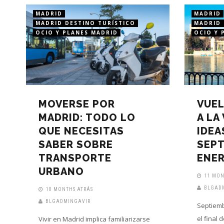
MADRID
MADRID
MADRID DESTINO TURÍSTICO
MADRID 
OCIO Y PLANES MADRID
OCIO Y 
MOVERSE POR
VUEL
MADRID: TODO LO
A LA
QUE NECESITAS
IDEA
SABER SOBRE
SEP
TRANSPORTE
ENER
URBANO
11 MON
BLGAD
10 MONTHS ATRÁS
BLGADMINGAVIR
Septiemb
el final 
Vivir en Madrid implica familiarizarse