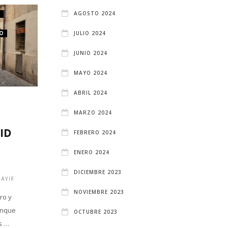
AGOSTO 2024
D
APARTAMENTOS EN MADRID
MADRID
OCIO Y PLANES MADRID
CO
JULIO 2024
JUNIO 2024
MAYO 2024
ABRIL 2024
LUGARES
MARZO 2024
EMBLEMÁTICOS QUE
ID
VISITAR EN MADRID
FEBRERO 2024
DURANTE EL PUENTE
ENERO 2024
DE MAYO
DICIEMBRE 2023
AVIR
1 YEAR ATRÁS
BLGADMINGAVIR
NOVIEMBRE 2023
ro y
En una capital, como es Madrid,
unque
puedes encontrar una variedad de
OCTUBRE 2023
s …
sitios imprescindibles para visitar, que