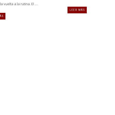
a vuelta a la rutina. El …
LEER MÁS
ÁS