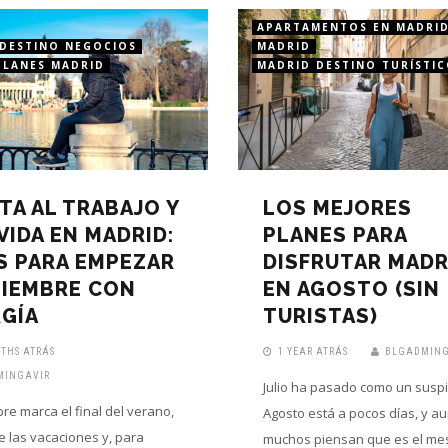
APARTAMENTOS EN MADRI
DESTINO NEGOCIOS
MADRID
PLANES MADRID
MADRID DESTINO TURÍSTI
TA AL TRABAJO Y
LOS MEJORES
 VIDA EN MADRID:
PLANES PARA
S PARA EMPEZAR
DISFRUTAR MADR
TIEMBRE CON
EN AGOSTO (SIN
GÍA
TURISTAS)
THS ATRÁS
1 YEAR ATRÁS
BLGADMING
MINGAVIR
Julio ha pasado como un suspi
re marca el final del verano,
Agosto está a pocos días, y a
de las vacaciones y, para
muchos piensan que es el me